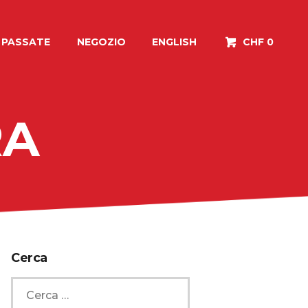
I PASSATE
NEGOZIO
ENGLISH
CHF 0
RA
Cerca