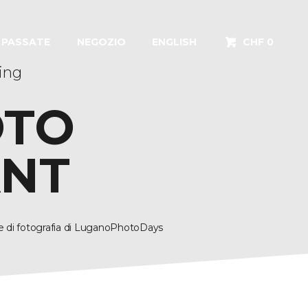
I PASSATE
NEGOZIO
ENGLISH
CHF 0
ling
OTO
NT
e di fotografia di LuganoPhotoDays