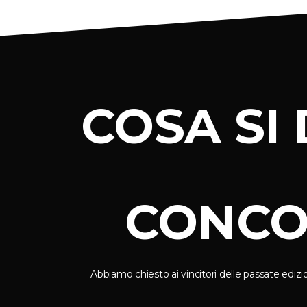
COSA SI 
La vittoria del 2015 con il p
nuova energia e motivazione 
minatori di carbone nel Don
Giorgio Bianchi
CONCO
vincitore LuganoPhot
Abbiamo chiesto ai vincitori delle passate edizi