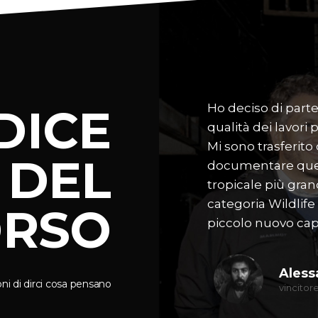
DICE
rogetto “Kopankas”, mi ha dato
Ho deciso di part
per approfondire la storia dei
qualità dei lavori 
bass.
Mi sono trasferito
DEL
documentare quest
tropicale più gra
categoria Wildlif
RSO
oDays 2015
piccolo nuovo cap
Aless
oni di dirci cosa pensano
vincito