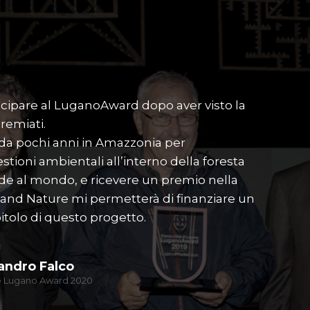
ecipare al LuganoAward dopo aver visto la
Quando 
premiati.
Fondazi
 da pochi anni in Amazzonia per
Lugano 
ioni ambientali all’interno della foresta
È la pr
nde al mondo, e ricevere un premio nella
avere u
e and Nature mi permetterà di finanziare un
Ho pro
itolo di questo progetto.
concors
colpito 
perché 
andro Falco
come mo
re Lugano Award 2020
Ringrazi