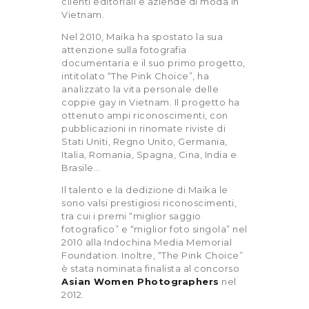
clienti editoriali e aziende di moda in
Vietnam.
Nel 2010, Maika ha spostato la sua
attenzione sulla fotografia
documentaria e il suo primo progetto,
intitolato “The Pink Choice”, ha
analizzato la vita personale delle
coppie gay in Vietnam. Il progetto ha
ottenuto ampi riconoscimenti, con
pubblicazioni in rinomate riviste di
Stati Uniti, Regno Unito, Germania,
Italia, Romania, Spagna, Cina, India e
Brasile…
Il talento e la dedizione di Maika le
sono valsi prestigiosi riconoscimenti,
tra cui i premi “miglior saggio
fotografico” e “miglior foto singola” nel
2010 alla Indochina Media Memorial
Foundation. Inoltre, “The Pink Choice”
è stata nominata finalista al concorso
Asian Women Photographers
nel
2012.