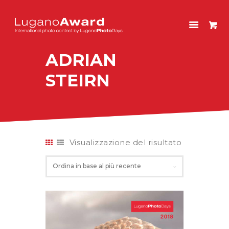
LUGANOAWARD
International photo contest by LuganoPhotoDays
ADRIAN
HOME
STEIRN
CONCORSO
EDIZIONI PASSATE
NEGOZIO
ENGLISH
Visualizzazione del risultato