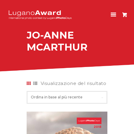
LUGANOAWARD
International photo contest by LuganoPhotoDays
JO-ANNE
HOME
MCARTHUR
CONCORSO
EDIZIONI PASSATE
NEGOZIO
ENGLISH
Visualizzazione del risultato