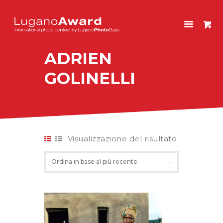
LUGANOAWARD
International photo contest by LuganoPhotoDays
ADRIEN
HOME
GOLINELLI
CONCORSO
EDIZIONI PASSATE
NEGOZIO
ENGLISH
Visualizzazione del risultato