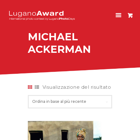
LUGANOAWARD
International photo contest by LuganoPhotoDays
MICHAEL
HOME
ACKERMAN
CONCORSO
EDIZIONI PASSATE
NEGOZIO
ENGLISH
Visualizzazione del risultato